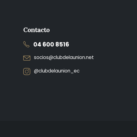
Contacto
04 600 8516
socios@clubdelaunion.net
@clubdelaunion_ec