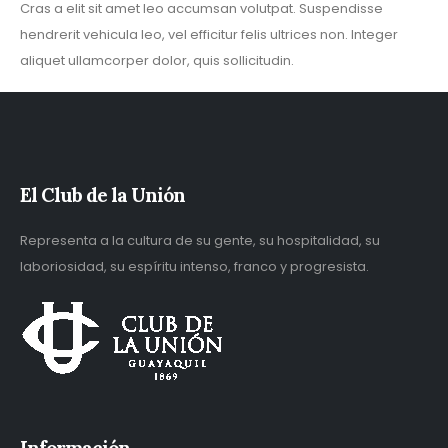
Cras a elit sit amet leo accumsan volutpat. Suspendisse
hendrerit vehicula leo, vel efficitur felis ultrices non. Integer
aliquet ullamcorper dolor, quis sollicitudin.
El Club de la Unión
Representa a la cultura de su gente, su hospitalidad, su
laboriosidad, su espíritu intenso, franco y progresista.
Información