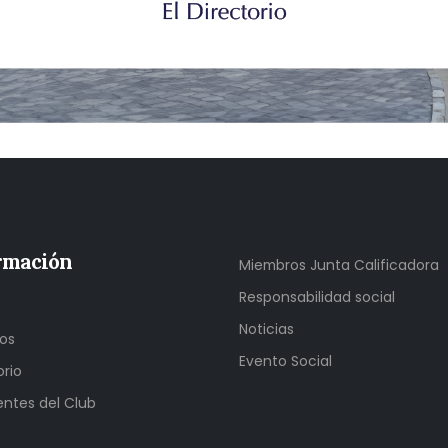
rmación
Miembros Junta Calificadora
Responsabilidad social
Noticias
os
Evento Social
orio
entes del Club